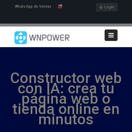
WhatsApp de Ventas
Login
Constructor web
con IA: crea tu
página web o
tienda online en
minutos