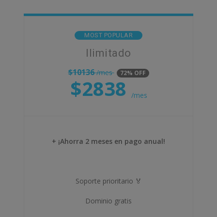
MOST POPULAR
Ilimitado
$
10136
/mes
72% OFF
$
2838
/mes
+ ¡Ahorra 2 meses en pago anual!
Soporte prioritario 🏅
Dominio gratis