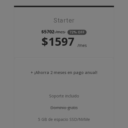
Starter
$
5702
/mes
72% OFF
$
1597
/mes
+ ¡Ahorra 2 meses en pago anual!
Soporte incluido
Dominio gratis
5 GB de espacio SSD/NVMe