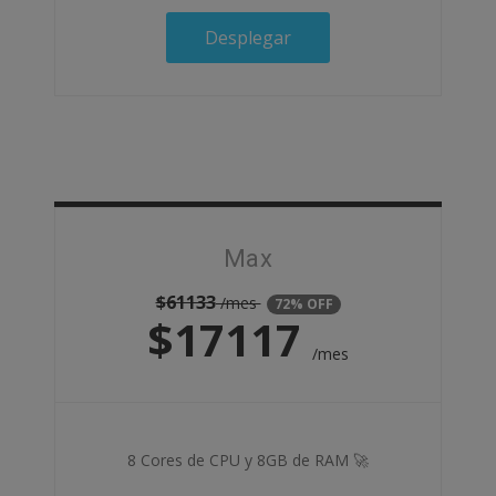
Desplegar
Max
$
61133
/mes
72% OFF
$
17117
/mes
8 Cores de CPU y 8GB de RAM 🚀