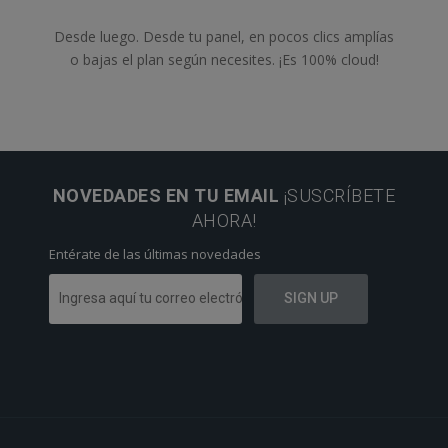
Desde luego. Desde tu panel, en pocos clics amplías
o bajas el plan según necesites. ¡Es 100% cloud!
NOVEDADES EN TU EMAIL
¡SUSCRÍBETE
AHORA!
Entérate de las últimas novedades