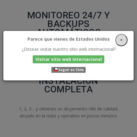
MONITOREO 24/7 Y
BACKUPS
AUTOMÁTICOS
Parece que vienes de Estados Unidos
×
¿Deseas visitar nuestro sitio web internacional?
Tu hosting n8n cuidado por expertos y monitoreado
permanentemente. Además hacemos copias de
Visitar sitio web internacional
seguridad a diario y las almacenamos en la nube para
Seguir en Chile
que puedas dormir tranquilo.
INSTALACIÓN
COMPLETA
1, 2, 3… y obtienes un alojamiento n8n de calidad,
alojado en la nube y operativo en pocos minutos.