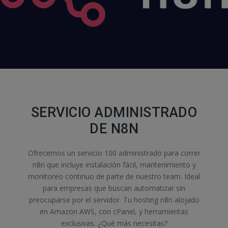
SERVICIO ADMINISTRADO
DE N8N
Ofrecemos un servicio 100 administrado para correr
n8n que incluye instalación fácil, mantenimiento y
monitoreo continuo de parte de nuestro team. Ideal
para empresas que buscan automatizar sin
preocuparse por el servidor. Tu hosting n8n alojado
en Amazon AWS, con cPanel, y herramientas
exclusivas. ¿Qué más necesitas?