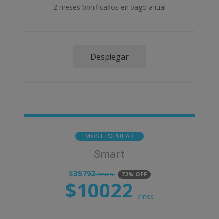
2 meses bonificados en pago anual
Desplegar
MOST POPULAR
Smart
$
35792
/mes
72% OFF
$
10022
/mes