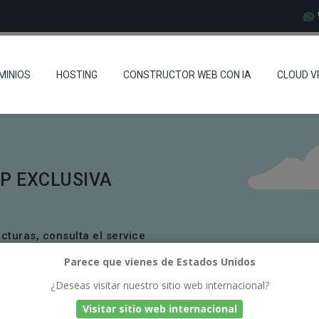
MINIOS
HOSTING
CONSTRUCTOR WEB CON IA
CLOUD V
P EXCLUSIVA
acturas, consulta el service
ados SSL y mucho más.
Parece que vienes de Estados Unidos
¿Deseas visitar nuestro sitio web internacional?
Visitar sitio web internacional