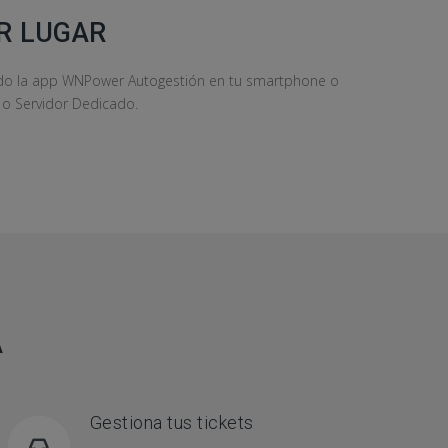
R LUGAR
ndo la app WNPower Autogestión en tu smartphone o
S o Servidor Dedicado.
A
Gestiona tus tickets