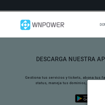
DO
DESCARGA NUESTRA AP
Gestiona tus servicios y tickets, abona tus f
status, maneja tus dominios, certific