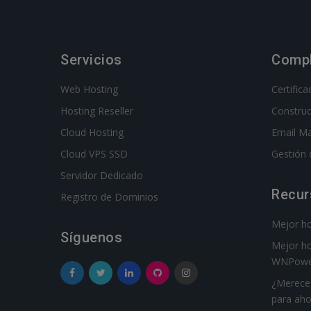
Servicios
Comp
Web Hosting
Certific
Hosting Reseller
Constru
Cloud Hosting
Email Ma
Cloud VPS SSD
Gestión 
Servidor Dedicado
Recur
Registro de Dominios
Mejor hos
Síguenos
Mejor ho
WNPowe
¿Merece 
para aho