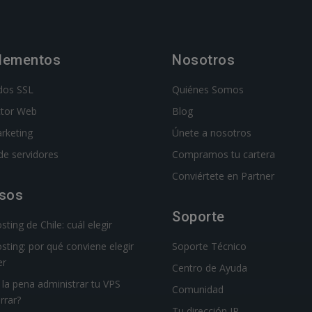
lementos
Nosotros
ados SSL
Quiénes Somos
ctor Web
Blog
rketing
Únete a nosotros
de servidores
Compramos tu cartera
Conviértete en Partner
sos
Soporte
ting de Chile: cuál elegir
sting: por qué conviene elegir
Soporte Técnico
r
Centro de Ayuda
la pena administrar tu VPS
Comunidad
rrar?
Tu dirección IP