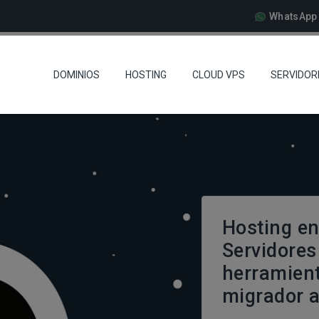
WhatsApp 
DOMINIOS
HOSTING
CLOUD VPS
SERVIDOR
Hosting en
Servidores
herramient
migrador 