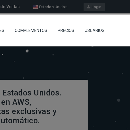
de Ventas
Estados Unidos
Login
ES
COMPLEMENTOS
PRECIOS
USUARIOS
 Estados Unidos.
 en AWS,
as exclusivas y
automático.