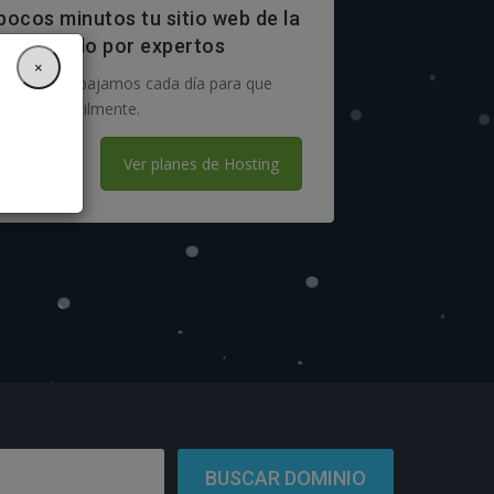
pocos minutos tu sitio web de la
il ayudado por expertos
×
5 años trabajamos cada día para que
n la web fácilmente.
Ver planes de Hosting