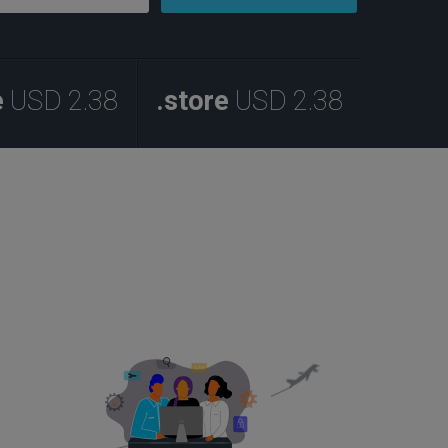
e
USD 2.38
.store
USD 2.38