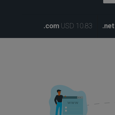
.com
USD 10.83
.net