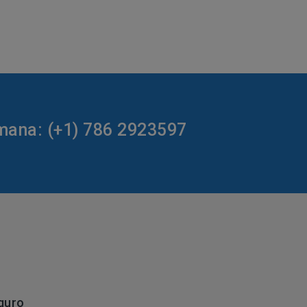
emana: (+1) 786 2923597
guro