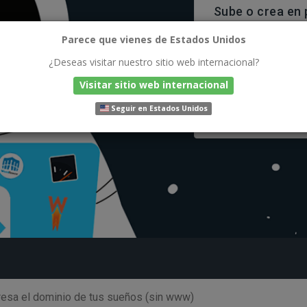
Sube o crea en 
manera más fác
Parece que vienes de Estados Unidos
Desde hace más de 1
¿Deseas visitar nuestro sitio web internacional?
puedas zambullirte e
Visitar sitio web internacional
Seguir en Estados Unidos