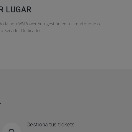
R LUGAR
ndo la app WNPower Autogestión en tu smartphone o
S o Servidor Dedicado.
A
Gestiona tus tickets