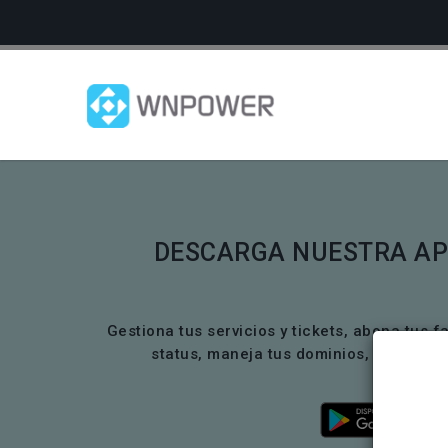
DESCARGA NUESTRA AP
Gestiona tus servicios y tickets, abona tus f
status, maneja tus dominios, certific