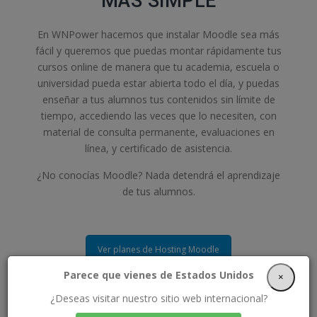
MÁS SIMPLE
En WNPower hacemos que instalar Moodle sea más
fácil y queremos que puedas montar rápidamente tus
cursos online de manera que tu academia, escuela o
universidad pueda estar abierta todo el día, y puedas
enseñar a tus alumnos tus contenidos sin límite de
tiempo, accediendo las veces que lo necesiten, con
material de consulta permanente, evaluaciones en
línea, y certificado de asistencia.
¿No conocías Moodle? Nada detendrá el aprendizaje
de tus alumnos.
Ver planes de Hosting Moodle
Parece que vienes de Estados Unidos
×
¿Deseas visitar nuestro sitio web internacional?