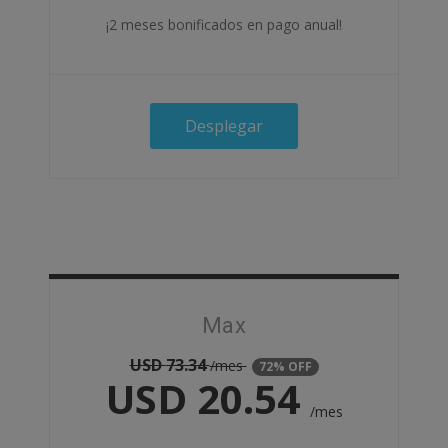
¡2 meses bonificados en pago anual!
Desplegar
Max
USD
73.34
/mes
72% OFF
USD
20.54
/mes