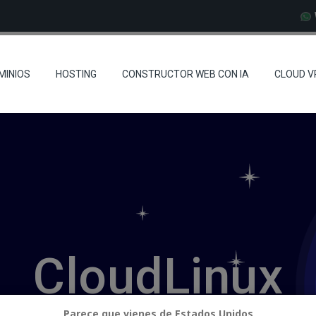
MINIOS
HOSTING
CONSTRUCTOR WEB CON IA
CLOUD V
CloudLinux
Parece que vienes de Estados Unidos