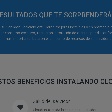
ESULTADOS QUE TE SORPRENDER
n su Servidor Dedicado obtuvieron mejoras increíbles y en promedio 
 por consumo excesivo, redujeron la rotación de clientes por disconfo
 lo más importante: bajaron el consumo de recursos de su servidor e
STOS BENEFICIOS INSTALANDO CL
Salud del servidor
CloudLinux cuida la salud de tu servidor