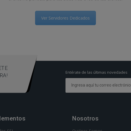
Ver Servidores Dedicados
ETE
Entérate de las últimas novedades
RA!
lementos
Nosotros
ados SSL
Quiénes Somos