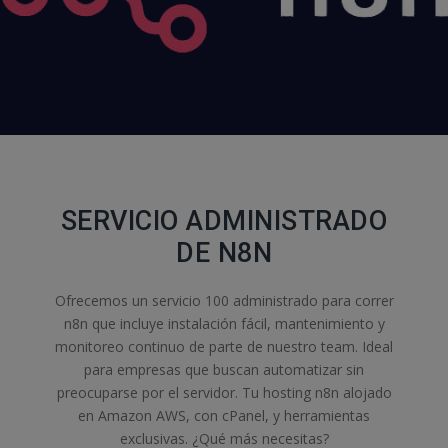
SERVICIO ADMINISTRADO
DE N8N
Ofrecemos un servicio 100 administrado para correr
n8n que incluye instalación fácil, mantenimiento y
monitoreo continuo de parte de nuestro team. Ideal
para empresas que buscan automatizar sin
preocuparse por el servidor. Tu hosting n8n alojado
en Amazon AWS, con cPanel, y herramientas
exclusivas. ¿Qué más necesitas?