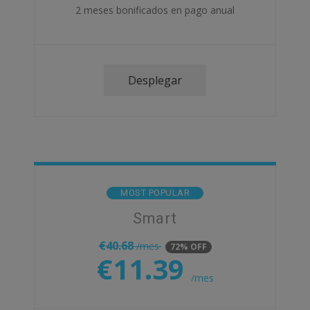
2 meses bonificados en pago anual
Desplegar
MOST POPULAR
Smart
€
40.68
/mes
72% OFF
€
11.39
/mes