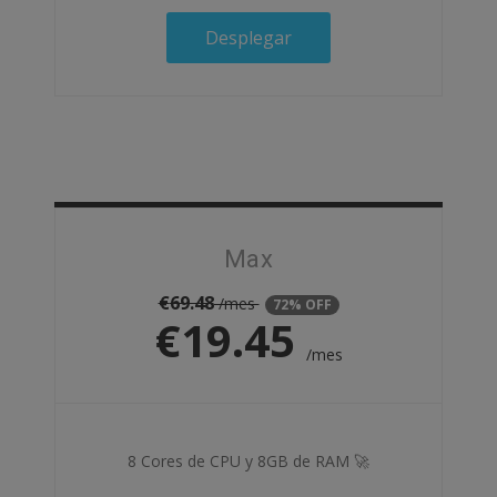
Desplegar
Max
€
69.48
/mes
72% OFF
€
19.45
/mes
8 Cores de CPU y 8GB de RAM 🚀