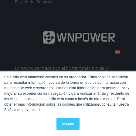
Estado del Servicio
En WNPower hacemos el hosting más simple y
completo de la región. Alojamiento web de alta
Este sitio web almacena cookies en su ordenador. Estas cookies se utilizan
calidad y soporte técnico galardonado.
para recopilar información acerca de la forma en que usted interactúa con
nuestro sitio web y recordarlo. Usamos esta información para personalizar y
mejorar su experiencia de navegación y para realizar análisis y recuento de
los visitantes, tanto en este sitio web como a través de otros medios. Para
obtener más información sobre las cookies que utilizamos, consulte nuestra
Política de privacidad.
Aceptar