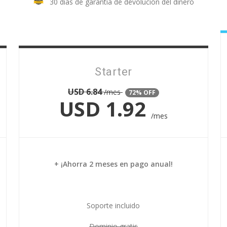
30 días de garantía de devolución del dinero
Starter
USD
6.84
/mes
72% OFF
USD
1.92
/mes
+ ¡Ahorra 2 meses en pago anual!
Soporte incluido
Dominio gratis