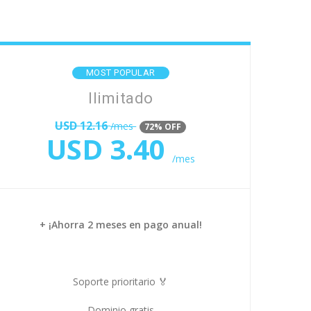
MOST POPULAR
Ilimitado
USD
12.16
/mes
72% OFF
USD
3.40
/mes
+ ¡Ahorra 2 meses en pago anual!
Soporte prioritario 🏅
Dominio gratis