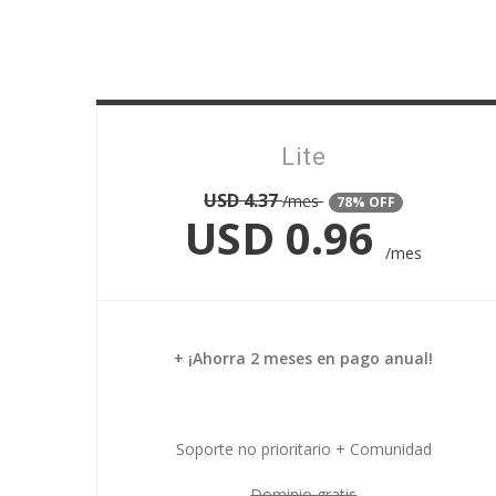
Lite
USD
4.37
/mes
78% OFF
USD
0.96
/mes
+ ¡Ahorra 2 meses en pago anual!
Soporte no prioritario + Comunidad
Dominio gratis