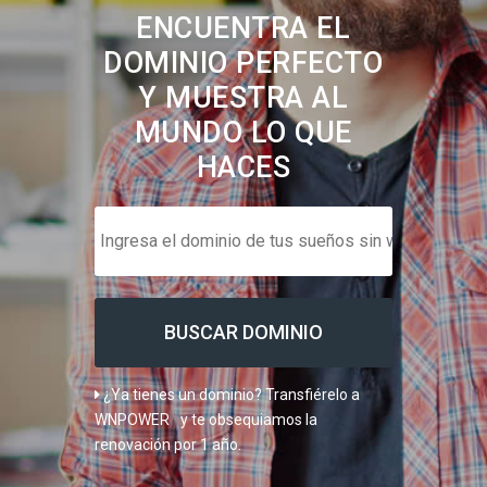
ENCUENTRA EL
DOMINIO PERFECTO
Y MUESTRA AL
MUNDO LO QUE
HACES
¿Ya tienes un dominio?
Transfiérelo a
WNPOWER
y te obsequiamos la
renovación por 1 año.