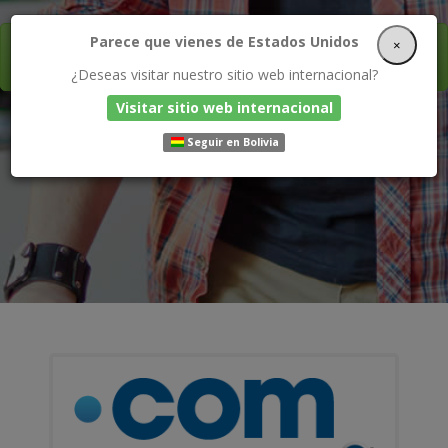
Parece que vienes de Estados Unidos
×
¡Contrata el plan de HOSTING ILIMITADO y obtén tu
DOMINIO GRATIS!
¿Deseas visitar nuestro sitio web internacional?
Visitar sitio web internacional
Seguir en Bolivia