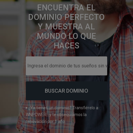
ENCUENTRA EL
DOMINIO PERFECTO
Y MUESTRA AL
MUNDO LO QUE
HACES
¿Ya tienes un dominio?
Transfiérelo a
WNPOWER
y te obsequiamos la
renovación por 1 año.