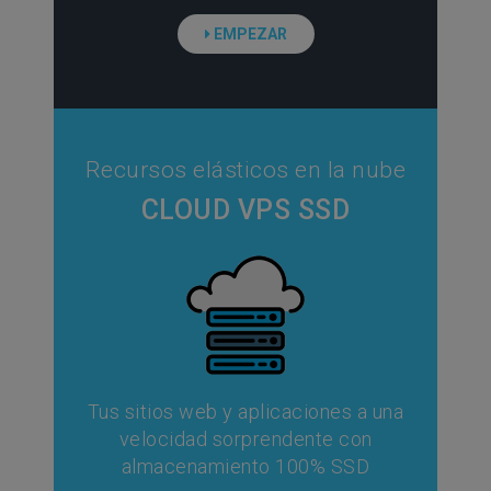
EMPEZAR
Recursos elásticos en la nube
CLOUD VPS SSD
Tus sitios web y aplicaciones a una
velocidad sorprendente con
almacenamiento 100% SSD