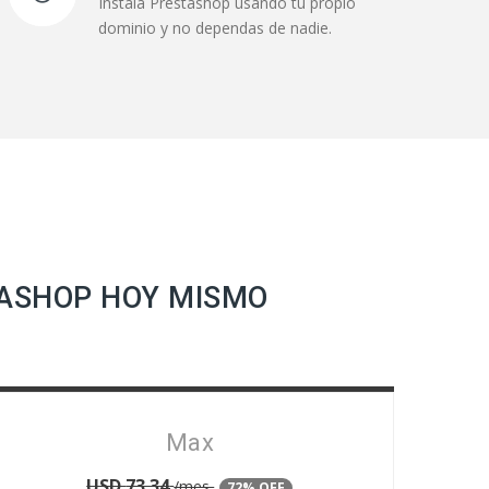
Instala Prestashop usando tu propio
dominio y no dependas de nadie.
TASHOP HOY MISMO
Max
USD
73.34
/mes
72% OFF