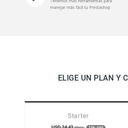
Tenemos más herramientas para
manejar más fácil tu Prestashop
ELIGE UN PLAN Y
Starter
USD
24.43
/mes
72% OFF