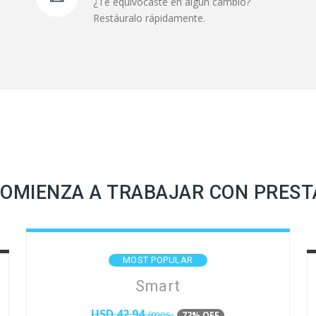
¿Te equivocaste en algún cambio?
Restáuralo rápidamente.
 COMIENZA A TRABAJAR CON PRES
MOST POPULAR
Smart
USD
42.94
/mes
72% OFF