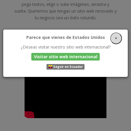
pega textos, elige o sube imágenes, arrastra y
suelta. Queremos que tengas un sitio web renovado y
tu negocio sea un éxito rotundo.
Parece que vienes de Estados Unidos
×
¿Deseas visitar nuestro sitio web internacional?
CREAR UN SITIO WEB ES MÁS
Visitar sitio web internacional
FÁCIL QUE NUNCA
Seguir en Ecuador