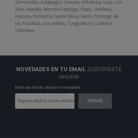
Esmeraldas, Galápagos, Guayas, Imbabura, Loja, Los
Ríos, Manabí, Morona Santiago, Napo, Orellana,
Pastaza, Pichincha, Santa Elena, Santo Domingo de
los Tsáchilas, Sucumbíos, Tungurahua y Zamora
Chinchipe.
NOVEDADES EN TU EMAIL
¡SUSCRÍBETE
AHORA!
Entérate de las últimas novedades