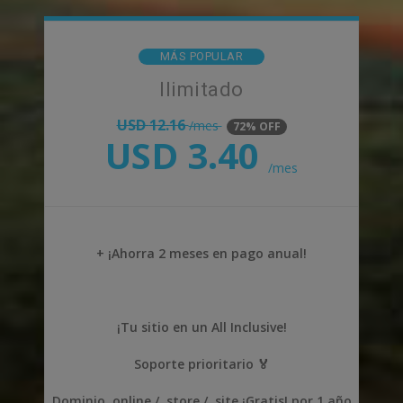
MÁS POPULAR
Ilimitado
USD
12.16
/mes
72% OFF
USD
3.40
/mes
+ ¡Ahorra 2 meses en pago anual!
¡Tu sitio en un All Inclusive!
Soporte prioritario 🏅
Dominio .online / .store / .site ¡Gratis! por 1 año