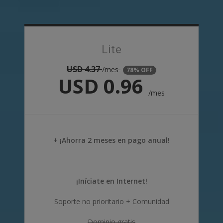
Lite
USD
4.37
/mes
78% OFF
USD
0.96
/mes
+ ¡Ahorra 2 meses en pago anual!
¡Iníciate en Internet!
Soporte no prioritario + Comunidad
Dominio gratis