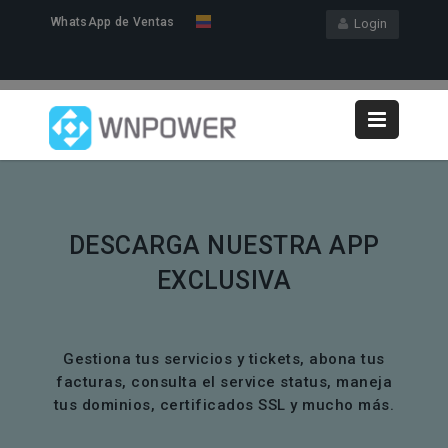
WhatsApp de Ventas
Login
DESCARGA NUESTRA APP
EXCLUSIVA
Gestiona tus servicios y tickets, abona tus
facturas, consulta el service status, maneja
tus dominios, certificados SSL y mucho más.