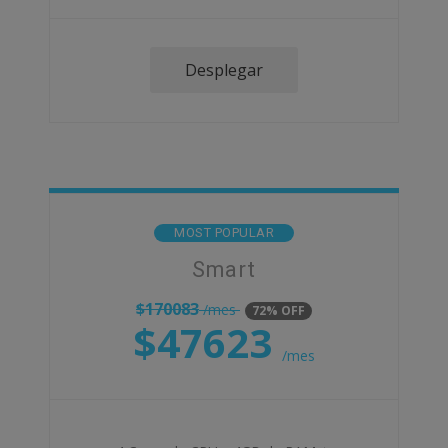
Desplegar
MOST POPULAR
Smart
$
170083
/mes
72% OFF
$
47623
/mes