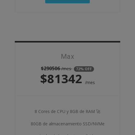
Max
$
290506
/mes
72% OFF
$
81342
/mes
8 Cores de CPU y 8GB de RAM 🚀
80GB de almacenamiento SSD/NVMe