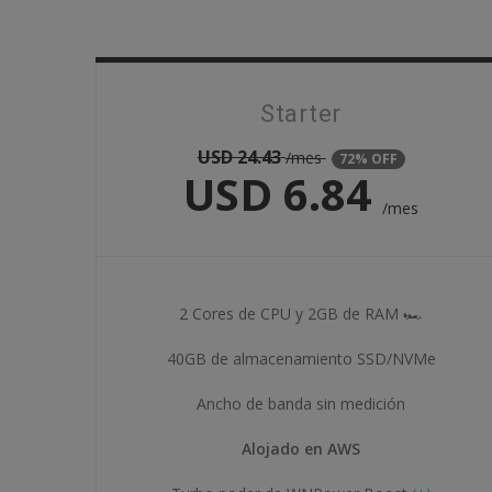
Starter
USD
24.43
/mes
72% OFF
USD
6.84
/mes
2 Cores de CPU y 2GB de RAM 🏎
40GB de almacenamiento SSD/NVMe
Ancho de banda sin medición
Alojado en AWS