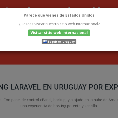
ting Laravel en Uru
Parece que vienes de Estados Unidos
¿Deseas visitar nuestro sitio web internacional?
Visitar sitio web internacional
Seguir en Uruguay
NG LARAVEL EN URUGUAY POR EX
. Con panel de control cPanel, backup, y alojado en la nube de Ama
una experiencia de hosting potente y sencilla.