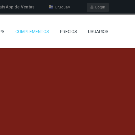
atsApp de Ventas
Uruguay
Login
PS
COMPLEMENTOS
PRECIOS
USUARIOS