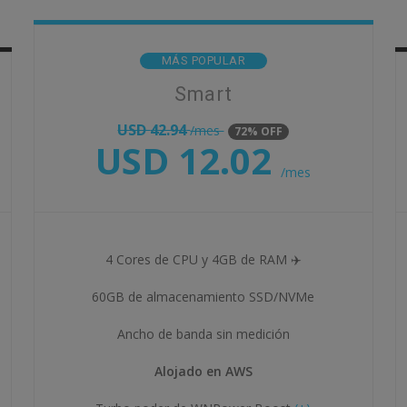
MÁS POPULAR
Smart
USD
42.94
/mes
72% OFF
USD
12.02
/mes
4 Cores de CPU y 4GB de RAM ✈️
60GB de almacenamiento SSD/NVMe
Ancho de banda sin medición
Alojado en AWS