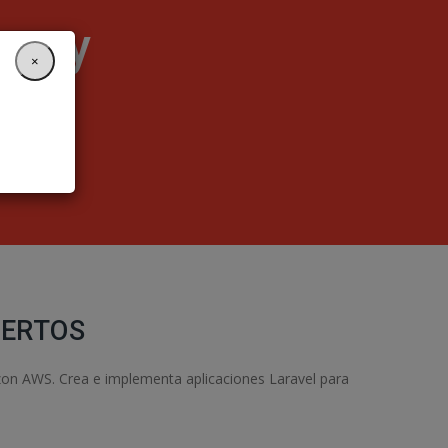
guay
×
PERTOS
zon AWS. Crea e implementa aplicaciones Laravel para