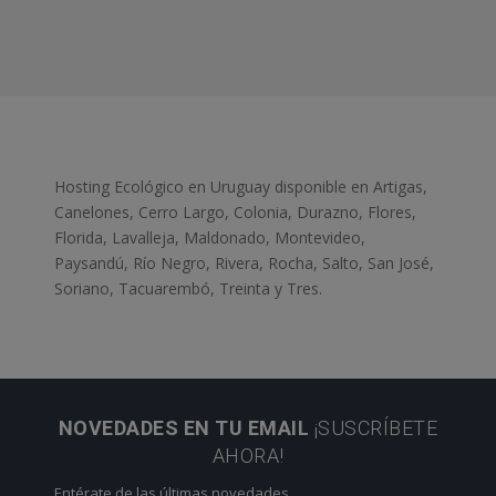
Hosting Ecológico en Uruguay disponible en Artigas,
Canelones, Cerro Largo, Colonia, Durazno, Flores,
Florida, Lavalleja, Maldonado, Montevideo,
Paysandú, Río Negro, Rivera, Rocha, Salto, San José,
Soriano, Tacuarembó, Treinta y Tres.
NOVEDADES EN TU EMAIL
¡SUSCRÍBETE
AHORA!
Entérate de las últimas novedades