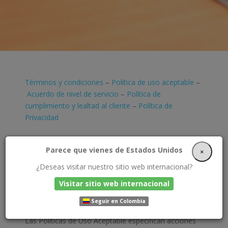
Términos y condiciones
–
Política de uso aceptable
–
Acuerdo de nivel de servicio
–
Política de
cumplimiento y lealtad al cliente
–
Política de
Privacidad
Parece que vienes de Estados Unidos
POLÍTICAS DE USO
×
¿Deseas visitar nuestro sitio web internacional?
ACEPTABLE
Visitar sitio web internacional
Seguir en Colombia
Las Políticas de Uso Aceptable especifican acciones