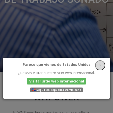
Parece que vienes de Estados Unidos
×
¿Deseas visitar nuestro sitio web internacional?
Visitar sitio web internacional
TRABAJA EN
Seguir en República Dominicana
WNPOWER
En WNPower buscamos inspirar y desarrollar a