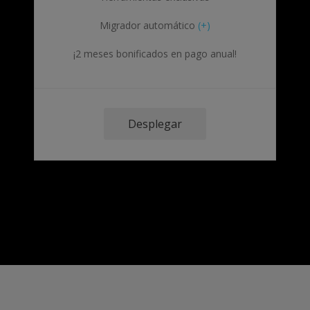
Migrador automático
(+)
¡2 meses bonificados en pago anual!
Desplegar