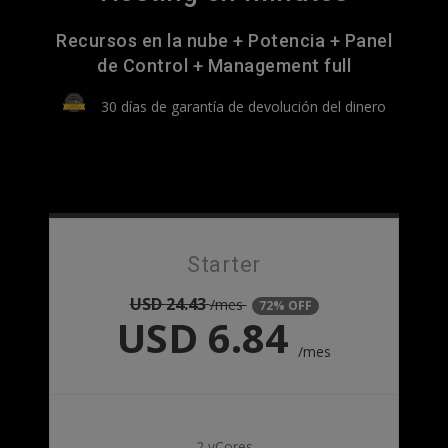
Recursos en la nube + Potencia + Panel
de Control + Management full
30 días de garantía de devolución del dinero
Starter
USD
24.43
/mes
72% OFF
USD
6.84
/mes
2 vCores