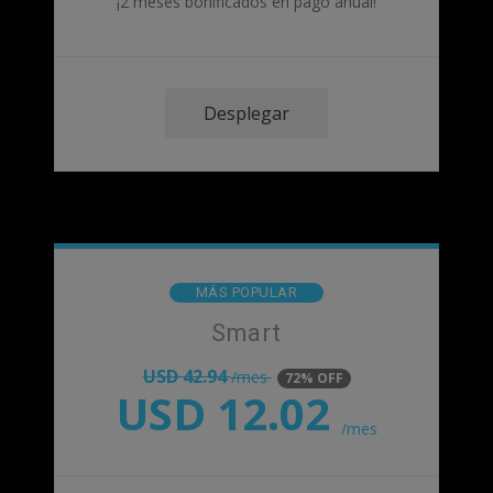
¡2 meses bonificados en pago anual!
Desplegar
MÁS POPULAR
Smart
USD
42.94
/mes
72% OFF
USD
12.02
/mes