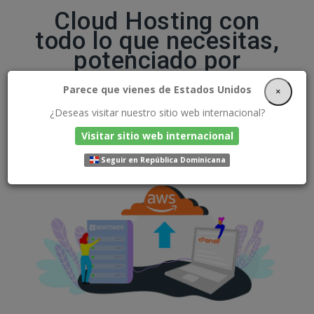
Cloud Hosting con
todo lo que necesitas,
potenciado por
Amazon AWS
Parece que vienes de Estados Unidos
×
¿Deseas visitar nuestro sitio web internacional?
Panel de control cPanel, herramientas geniales,
Visitar sitio web internacional
migrador automático, app mobile, soporte
formidable y servidores ultra veloces alojados en
Seguir en República Dominicana
Amazon AWS.