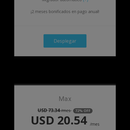
¡2 meses bonificados en pago anual!
Desplegar
Max
USD
73.34
/mes
72% OFF
USD
20.54
/mes