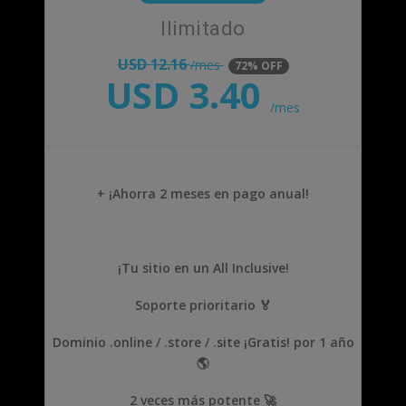
Ilimitado
USD
12.16
/mes
72% OFF
USD
3.40
/mes
+ ¡Ahorra 2 meses en pago anual!
¡Tu sitio en un All Inclusive!
Soporte prioritario 🏅
Dominio .online / .store / .site ¡Gratis! por 1 año
🌎
2 veces más potente 🚀