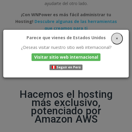
ayudarte del otro lado.
¡Con WNPower es más fácil administrar tu
Hosting!
Descubre algunas de las herramientas
que creamos para ti
Parece que vienes de Estados Unidos
×
¿Deseas visitar nuestro sitio web internacional?
Visitar sitio web internacional
Seguir en Perú
Hacemos el hosting
más exclusivo,
potenciado por
Amazon AWS