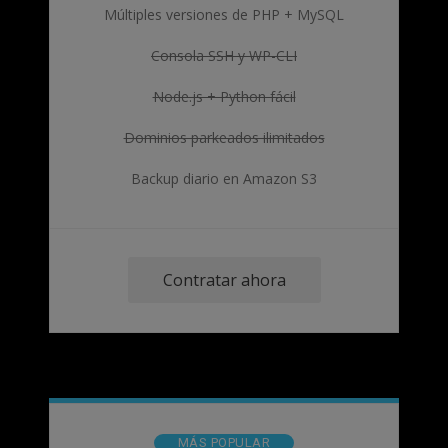
Múltiples versiones de PHP + MySQL
Consola SSH y WP-CLI
Node.js + Python fácil
Dominios parkeados ilimitados
Backup diario en Amazon S3
Contratar ahora
MÁS POPULAR